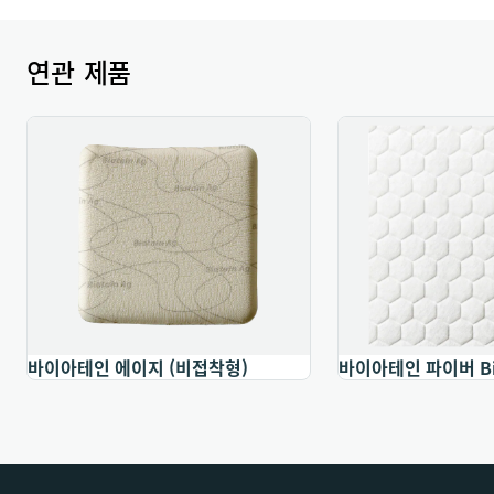
에이트 에이지(Ag) 는 지혈 효과, 즉 경미한 출혈을 멈추게
하는 능력이 입증되었습니다 (4,5).
연관 제품
작용 기전
상처 삼출액과 접촉하면 바이아테인® 알지에이트 에이지
(Ag) 는 감염 억제를 최적화할 수 있도록 상처 부위에 잘 밀
착되는 부드럽고 점착력 있는 젤로 변합니다. 상처 삼출액을
만나면 은 화합물에서 이온이 방출됩니다.
제품 성분
바이아테인® 알지에이트 에이지(Ag)는 알지네이트, 카르복
시메틸셀룰로오스(CMC) 및 은이온 화합물로 이루어진 알
지네이트 드레싱입니다.
바이아테인 에이지 (비접착형)
바이아테인 파이버 Biat
용도
바이아테인® 알지에이트 에이지(Ag)는 삼출이 보통 내지 심
한 상처 그리고 상처 깊이가 부분층 내지 전층 피부 손상의