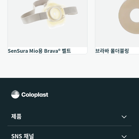
찬가지로 SenSura Mio 또한 탄성이 있어 몸이 움직일 때
피부와 함께 자연스럽게 구부러지고 늘어납니다.
이렇듯 SenSura Mio는 환자에게 안정감을 주어, 일상적인
활동은 물론 사회생활에서도 자신감을 가질 수 있게 해줍니
다.
다른 장(요)루 제품과 달리, SenSura Mio는 우리가 평소 몸
SenSura Mio용 Brava® 벨트
브라바 몰더블링
에 입는 소재, 섬유 소재로 만들어졌습니다. 이 소재는 피부
에 부드럽고 편안하며, 옷과의 마찰이 적고 방수기능이 좋아
샤워 후에도 젖은 느낌이 들지 않습니다. 게다가 Mio 장루
주머니는 섬유 소재 덕분에 의료기기보다는 의류에 더 가깝
게 보입니다.
장루 주머니가 부풀어 오르는 현상을 겪은 적이 있으셨나
요? 새로운 원형(풀서클) 필터에는 이 문제를 줄이기 위해
제품
설계된 특별한 사전필터(프리필터)가 하나 더 있습니다.
사전 필터의 역할은 전체 원형 필터(풀서쿨 필터)의 탄소층
SNS 채널